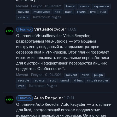
NPC и сбор...
Mevent
Ресурс
01.04.2026
barrel
events
expansion
mevent
multievents
npc
pack
plugin
pvp
rust
Категория:
Plugins
vehicle
VirtualRecycler
1.0.9
Платно
О плагине VirtualRecycler VirtualRecycler,
разработанный M&B-Studios — это мощный
инструмент, созданный для администраторов
серверов Rust и VIP-игроков. Этот плагин позволяет
игрокам использовать виртуальные переработчики
для быстрой и эффективной переработки лишних
предметов. Особенности *...
Mevent
Ресурс
01.04.2026
mevent
oxide
plugin
recycle
recycler
rust
umod
virtual
virtualrecycler
Категория:
Plugins
vrec
Auto Recycler
1.0.11
Платно
О плагине Auto Recycler Auto Recycler — это плагин
для Rust, предлагающий игрокам продвинутые
возможности переработки ресурсов. Он включает