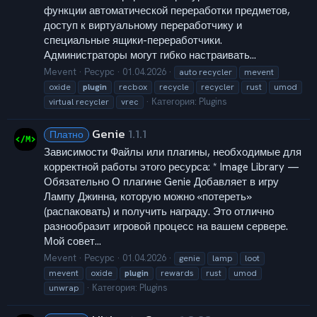
функции автоматической переработки предметов,
доступ к виртуальному переработчику и
специальные ящики-переработчики.
Администраторы могут гибко настраивать...
Mevent
Ресурс
01.04.2026
auto recycler
mevent
oxide
plugin
recbox
recycle
recycler
rust
umod
Категория:
Plugins
virtual recycler
vrec
Genie
1.1.1
Платно
Зависимости Файлы или плагины, необходимые для
корректной работы этого ресурса: * Image Library —
Обязательно О плагине Genie Добавляет в игру
Лампу Джинна, которую можно «потереть»
(распаковать) и получить награду. Это отлично
разнообразит игровой процесс на вашем сервере.
Мой совет...
Mevent
Ресурс
01.04.2026
genie
lamp
loot
mevent
oxide
plugin
rewards
rust
umod
Категория:
Plugins
unwrap