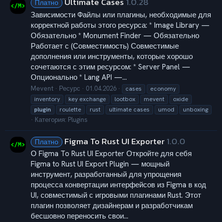
Ultimate Cases
1.0.28
Платно
Зависимости Файлы или плагины, необходимые для
корректной работы этого ресурса: * Image Library —
Обязательно * Monument Finder — Обязательно
Работает с (Совместимость) Совместимые
дополнения или инструменты, которые хорошо
сочетаются с этим ресурсом: * Server Panel —
Опционально * Lang API —...
Mevent
Ресурс
01.04.2026
cases
economy
inventory
key exchange
lootbox
mevent
oxide
plugin
roulette
rust
ultimate cases
umod
unboxing
Категория:
Plugins
Figma To Rust UI Exporter
1.0.0
Платно
О Figma To Rust UI Exporter Откройте для себя
Figma to Rust UI Export Plugin — мощный
инструмент, разработанный для упрощения
процесса конвертации интерфейсов из Figma в код
UI, совместимый с игровыми плагинами Rust. Этот
плагин позволяет дизайнерам и разработчикам
бесшовно переносить свои...