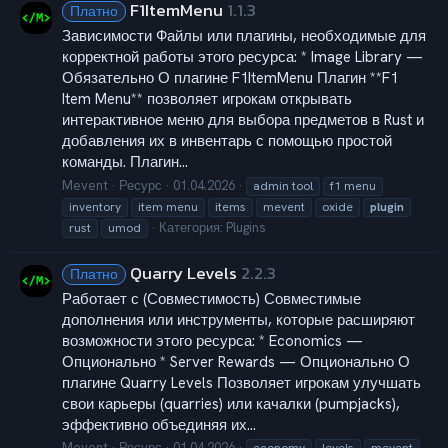
F1ItemMenu
1.1.3
Платно
Зависимости Файлы или плагины, необходимые для
корректной работы этого ресурса: * Image Library —
Обязательно О плагине F1ItemMenu Плагин **F1
Item Menu** позволяет игрокам открывать
интерактивное меню для выбора предметов в Rust и
добавления их в инвентарь с помощью простой
команды. Плагин...
Mevent
Ресурс
01.04.2026
admin tool
f1 menu
inventory
item menu
items
mevent
oxide
plugin
Категория:
Plugins
rust
umod
Quarry Levels
2.2.3
Платно
Работает с (Совместимость) Совместимые
дополнения или инструменты, которые расширяют
возможности этого ресурса: * Economics —
Опционально * Server Rewards — Опционально О
плагине Quarry Levels Позволяет игрокам улучшать
свои карьеры (quarries) или качалки (pumpjacks),
эффективно объединяя их...
Mevent
Ресурс
01.04.2026