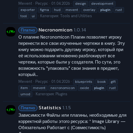
Mevent
Ресурс
01.04.2026
design
development
exporter
figma
hud
mevent
overlay
plugin
rust
Категория:
Tools and Utilities
tool
ui
Necronomicon
1.0.14
Платно
О плагине Necronomicon Плагин позволяет игроку
перенести все свои изученные чертежи в книгу. Эту
книгу можно подарить другому игроку, который при
её использовании мгновенно разблокирует все
чертежи, которые были у создателя. По сути, это
возможность "упаковать" свои знания в предмет,
который...
Mevent
Ресурс
01.04.2026
blueprints
book
gift
item
mevent
necronomicon
oxide
plugin
rust
Категория:
Plugins
umod
Statistics
1.1.5
Платно
Зависимости Файлы или плагины, необходимые для
корректной работы этого ресурса: * Image Library —
Обязательно Работает с (Совместимость)