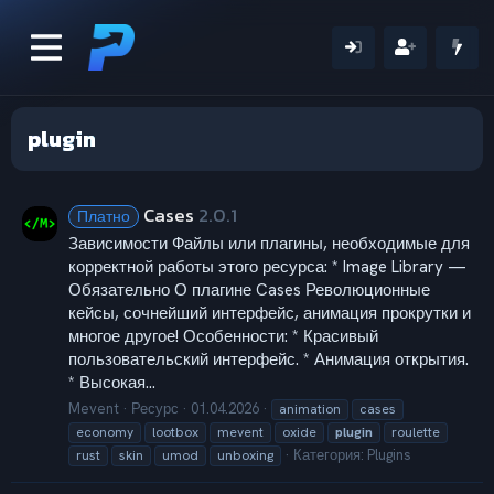
plugin
Cases
2.0.1
Платно
Зависимости Файлы или плагины, необходимые для
корректной работы этого ресурса: * Image Library —
Обязательно О плагине Cases Революционные
кейсы, сочнейший интерфейс, анимация прокрутки и
многое другое! Особенности: * Красивый
пользовательский интерфейс. * Анимация открытия.
* Высокая...
Mevent
Ресурс
01.04.2026
animation
cases
economy
lootbox
mevent
oxide
plugin
roulette
Категория:
Plugins
rust
skin
umod
unboxing