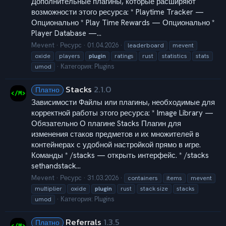
Дополнительные плагины, которые расширяют
возможности этого ресурса: * Playtime Tracker —
Опционально * Play Time Rewards — Опционально *
Player Database —...
Mevent
Ресурс
01.04.2026
leaderboard
mevent
oxide
players
plugin
ratings
rust
statistics
stats
Категория:
Plugins
umod
Stacks
2.1.0
Платно
Зависимости Файлы или плагины, необходимые для
корректной работы этого ресурса: * Image Library —
Обязательно О плагине Stacks Плагин для
изменения стаков предметов и их множителей в
контейнерах с удобной настройкой прямо в игре.
Команды * /stacks — открыть интерфейс. * /stacks
sethandstack...
Mevent
Ресурс
31.03.2026
containers
items
mevent
multiplier
oxide
plugin
rust
stack size
stacks
Категория:
Plugins
umod
Referrals
1.3.5
Платно