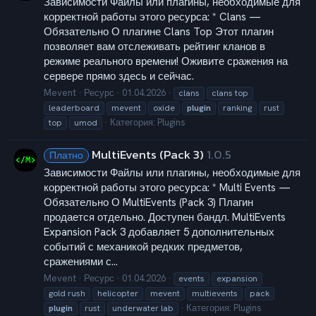
Зависимости Файлы или плагины, необходимые для
корректной работы этого ресурса: * Clans —
Обязательно О плагине Clans Top Этот плагин
позволяет вам отслеживать рейтинг кланов в
режиме реального времени! Оживите сражения на
сервере прямо здесь и сейчас.
Mevent
Ресурс
01.04.2026
clans
clans top
leaderboard
mevent
oxide
plugin
ranking
rust
Категория:
Plugins
top
umod
MultiEvents (Pack 3)
1.0.5
Платно
Зависимости Файлы или плагины, необходимые для
корректной работы этого ресурса: * Multi Events —
Обязательно О MultiEvents (Pack 3) Плагин
продается отдельно. Доступен бандл. MultiEvents
Expansion Pack 3 добавляет 5 дополнительных
событий с механикой редких предметов,
сражениями с...
Mevent
Ресурс
01.04.2026
events
expansion
gold rush
helicopter
mevent
multievents
pack
Категория:
Plugins
plugin
rust
underwater lab