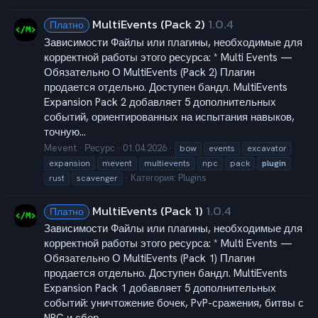
MultiEvents (Pack 2)
1.0.4
Платно
Зависимости Файлы или плагины, необходимые для
корректной работы этого ресурса: * Multi Events —
Обязательно О MultiEvents (Pack 2) Плагин
продается отдельно. Доступен бандл. MultiEvents
Expansion Pack 2 добавляет 5 дополнительных
событий, ориентированных на испытания навыков,
точную...
Mevent
Ресурс
01.04.2026
bow
events
excavator
expansion
mevent
multievents
npc
pack
plugin
Категория:
Plugins
rust
scavenger
MultiEvents (Pack 1)
1.0.4
Платно
Зависимости Файлы или плагины, необходимые для
корректной работы этого ресурса: * Multi Events —
Обязательно О MultiEvents (Pack 1) Плагин
продается отдельно. Доступен бандл. MultiEvents
Expansion Pack 1 добавляет 5 дополнительных
событий: уничтожение бочек, PvP-сражения, битвы с