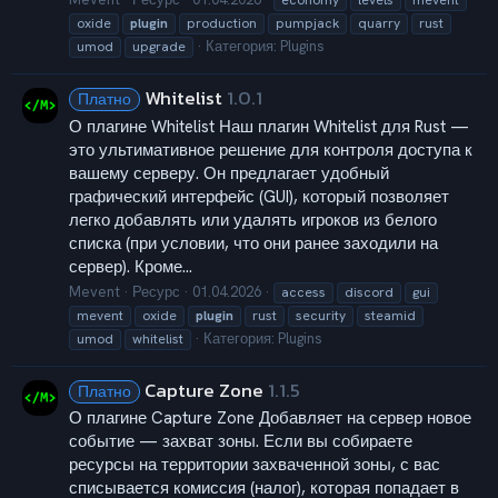
economy
levels
mevent
oxide
plugin
production
pumpjack
quarry
rust
Категория:
Plugins
umod
upgrade
Whitelist
1.0.1
Платно
О плагине Whitelist Наш плагин Whitelist для Rust —
это ультимативное решение для контроля доступа к
вашему серверу. Он предлагает удобный
графический интерфейс (GUI), который позволяет
легко добавлять или удалять игроков из белого
списка (при условии, что они ранее заходили на
сервер). Кроме...
Mevent
Ресурс
01.04.2026
access
discord
gui
mevent
oxide
plugin
rust
security
steamid
Категория:
Plugins
umod
whitelist
Capture Zone
1.1.5
Платно
О плагине Capture Zone Добавляет на сервер новое
событие — захват зоны. Если вы собираете
ресурсы на территории захваченной зоны, с вас
списывается комиссия (налог), которая попадает в