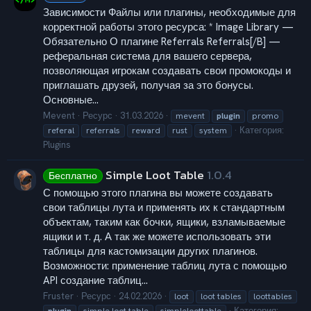
Зависимости Файлы или плагины, необходимые для
корректной работы этого ресурса: * Image Library —
Обязательно О плагине Referrals Referrals[/B] —
реферальная система для вашего сервера,
позволяющая игрокам создавать свои промокоды и
приглашать друзей, получая за это бонусы.
Основные...
Mevent
Ресурс
31.03.2026
mevent
plugin
promo
Категория:
referal
referrals
reward
rust
system
Plugins
Simple Loot Table
1.0.4
Бесплатно
С помощью этого плагина вы можете создавать
свои таблицы лута и применять их к стандартным
объектам, таким как бочки, ящики, взламываемые
ящики и т. д. А так же можете использовать эти
таблицы для кастомизации других плагинов.
Возможности: применение таблиц лута с помощью
API создание таблиц...
Fruster
Ресурс
24.02.2026
loot
loot tables
loottables
Категория: