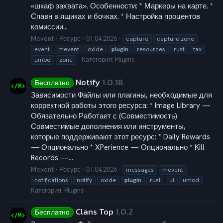
«шкаф захвата». Особенности: * Маркеры на карте. *
Спавн в ящиках и бочках. * Настройка процентов
комиссии...
Mevent
Ресурс
01.04.2026
capture
capture zone
event
mevent
oxide
plugin
resources
rust
tax
Категория:
Plugins
umod
zone
Notify
1.0.18
Бесплатно
Зависимости Файлы или плагины, необходимые для
корректной работы этого ресурса: * Image Library —
Обязательно Работает с (Совместимость)
Совместимые дополнения или инструменты,
которые поддерживают этот ресурс: * Daily Rewards
— Опционально * XPerience — Опционально * Kill
Records —...
Mevent
Ресурс
01.04.2026
messages
mevent
notifications
notify
oxide
plugin
rust
ui
umod
Категория:
Plugins
Clans Top
1.0.2
Бесплатно