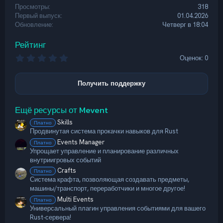
Просмотры
318
Первый выпуск
01.04.2026
Обновление
Четверг в 18:04
Рейтинг
0
Оценок: 0
,
0
0
Получить поддержку
з
в
ё
Ещё ресурсы от Mevent
з
д
Skills
Платно
Продвинутая система прокачки навыков для Rust
Events Manager
Платно
Упрощает управление и планирование различных
внутриигровых событий
Crafts
Платно
Система крафта, позволяющая создавать предметы,
машины/транспорт, переработчики и многое другое!
Multi Events
Платно
Универсальный плагин управления событиями для вашего
Rust‑сервера!