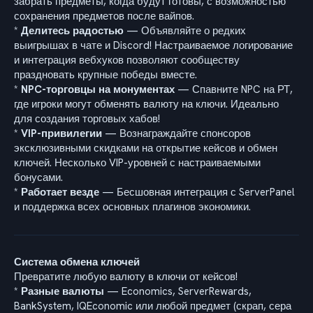
забрать предметы, когда будут готовы, с возможностью
сохранения предметов после вайпов.
*
Делитесь радостью
— Объявляйте о редких
выигрышах в чате и Discord! Настраиваемое логирование
и интеграция вебхуков позволяют сообществу
праздновать крупные победы вместе.
*
NPC-торговцы на монументах
— Спавните NPC на РТ,
где игроки могут обменять валюту на ключи. Идеально
для создания торговых хабов!
*
VIP-привилегии
— Вознаграждайте спонсоров
эксклюзивными скидками на открытие кейсов и обмен
ключей. Несколько VIP-уровней с настраиваемыми
бонусами.
*
Работает везде
— Бесшовная интеграция с ServerPanel
и поддержка всех основных плагинов экономики.
Система обмена ключей
Превратите любую валюту в ключи от кейсов!
*
Разные валюты
— Economics, ServerRewards,
BankSystem, IQEconomic или любой предмет (скрап, сера