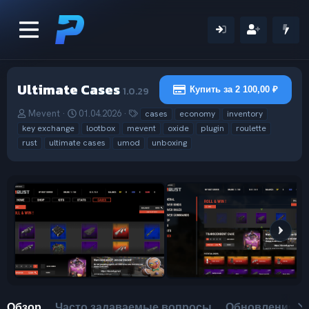
Ultimate Cases
1.0.29
Купить за 2 100,00 ₽
А
Д
Т
Mevent
01.04.2026
cases
economy
inventory
в
а
е
key exchange
lootbox
mevent
oxide
plugin
roulette
т
т
г
rust
ultimate cases
umod
unboxing
о
а
и
р
с
о
з
д
а
н
и
я
Обзор
Часто задаваемые вопросы
Обновления (6