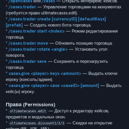
*
/opencases
или
/cases
— Открыть интерфейс кейсов.
*
/cases.trader
— Управление торговцами на монументах
(требуется право ultimatecases.edit).
*
/cases.trader create [currencyID] [defaultKeys]
[prefab]
— Создать нового бота-торговца.
*
/cases.trader start <index>
— Режим редактирования
торговца.
*
/cases.trader move
— Обновить позицию торговца.
*
/cases.trader rotate <angle>
— Установить угол
поворота.
*
/cases.trader save
— Сохранить и перезагрузить
торговца.
*
cases.give <player> keys <amount>
— Выдать ключи
игроку (консоль/админ).
*
cases.give <player> case <caseID> [amount]
— Выдать
кейс(ы) игроку.
Права (Permissions)
*
— Доступ к редактору кейсов,
ultimatecases.edit
предметов и модальных окон.
*
— Скидки на открытие
ultimatecases.discount1/2/3