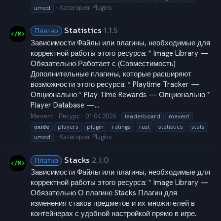
Категория:
Plugins
umod
Statistics
1.1.5
Платно
Зависимости Файлы или плагины, необходимые для
корректной работы этого ресурса: * Image Library —
Обязательно Работает с (Совместимость)
Дополнительные плагины, которые расширяют
возможности этого ресурса: * Playtime Tracker —
Опционально * Play Time Rewards — Опционально *
Player Database —...
Mevent
Ресурс
01.04.2026
leaderboard
mevent
oxide
players
plugin
ratings
rust
statistics
stats
Категория:
Plugins
umod
Stacks
2.1.0
Платно
Зависимости Файлы или плагины, необходимые для
корректной работы этого ресурса: * Image Library —
Обязательно О плагине Stacks Плагин для
изменения стаков предметов и их множителей в
контейнерах с удобной настройкой прямо в игре.