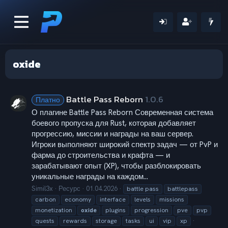
oxide
Battle Pass Reborn
1.0.6
Платно
О плагине Battle Pass Reborn Современная система
боевого пропуска для Rust, которая добавляет
прогрессию, миссии и награды на ваш сервер.
Игроки выполняют широкий спектр задач — от PvP и
фарма до строительства и крафта — и
зарабатывают опыт (XP), чтобы разблокировать
уникальные награды на каждом...
Simil3x
Ресурс
01.04.2026
battle pass
battlepass
carbon
economy
interface
levels
missions
monetization
oxide
plugins
progression
pve
pvp
quests
rewards
storage
tasks
ui
vip
xp