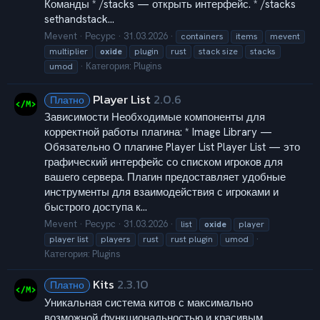
Команды * /stacks — открыть интерфейс. * /stacks
sethandstack...
Mevent
Ресурс
31.03.2026
containers
items
mevent
multiplier
oxide
plugin
rust
stack size
stacks
Категория:
Plugins
umod
Player List
2.0.6
Платно
Зависимости Необходимые компоненты для
корректной работы плагина: * Image Library —
Обязательно О плагине Player List Player List — это
графический интерфейс со списком игроков для
вашего сервера. Плагин предоставляет удобные
инструменты для взаимодействия с игроками и
быстрого доступа к...
Mevent
Ресурс
31.03.2026
list
oxide
player
player list
players
rust
rust plugin
umod
Категория:
Plugins
Kits
2.3.10
Платно
Уникальная система китов с максимально
возможной функциональностью и красивым