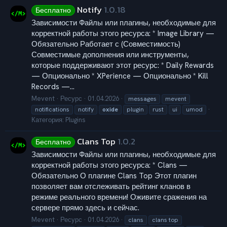
Notify
1.0.18
Бесплатно
Зависимости Файлы или плагины, необходимые для
корректной работы этого ресурса: * Image Library —
Обязательно Работает с (Совместимость)
Совместимые дополнения или инструменты,
которые поддерживают этот ресурс: * Daily Rewards
— Опционально * XPerience — Опционально * Kill
Records —...
Mevent
Ресурс
01.04.2026
messages
mevent
notifications
notify
oxide
plugin
rust
ui
umod
Категория:
Plugins
Clans Top
1.0.2
Бесплатно
Зависимости Файлы или плагины, необходимые для
корректной работы этого ресурса: * Clans —
Обязательно О плагине Clans Top Этот плагин
позволяет вам отслеживать рейтинг кланов в
режиме реального времени! Оживите сражения на
сервере прямо здесь и сейчас.
Mevent
Ресурс
01.04.2026
clans
clans top