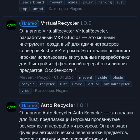
leaderboard
mevent
oxide
plugin
ranking
rust
Категория:
Plugins
top
umod
VirtualRecycler
1.0.9
Платно
О плагине VirtualRecycler VirtualRecycler,
разработанный M&B-Studios — это мощный
инструмент, созданный для администраторов
серверов Rust и VIP-игроков. Этот плагин позволяет
игрокам использовать виртуальные переработчики
для быстрой и эффективной переработки лишних
предметов. Особенности *...
Mevent
Ресурс
01.04.2026
mevent
oxide
plugin
recycle
recycler
rust
umod
virtual
virtualrecycler
Категория:
Plugins
vrec
Auto Recycler
1.0.11
Платно
О плагине Auto Recycler Auto Recycler — это плагин
для Rust, предлагающий игрокам продвинутые
возможности переработки ресурсов. Он включает
функции автоматической переработки предметов,
доступ к виртуальному переработчику и