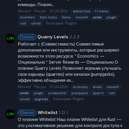
команды. Плагин...
Mevent
Ресурс
01.04.2026
admin tool
f1 menu
inventory
item menu
items
mevent
oxide
plugin
Категория:
Plugins
rust
umod
Quarry Levels
2.2.3
Платно
Работает с (Совместимость) Совместимые
дополнения или инструменты, которые расширяют
возможности этого ресурса: * Economics —
Опционально * Server Rewards — Опционально О
плагине Quarry Levels Позволяет игрокам улучшать
свои карьеры (quarries) или качалки (pumpjacks),
эффективно объединяя их...
Mevent
Ресурс
01.04.2026
economy
levels
mevent
oxide
plugin
production
pumpjack
quarry
rust
Категория:
Plugins
umod
upgrade
Whitelist
1.0.1
Платно
О плагине Whitelist Наш плагин Whitelist для Rust —
это ультимативное решение для контроля доступа к