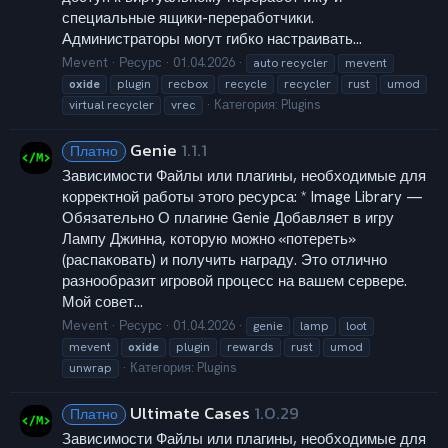
специальные ящики-переработчики.
Администраторы могут гибко настраивать...
Mevent
Ресурс
01.04.2026
auto recycler
mevent
oxide
plugin
recbox
recycle
recycler
rust
umod
Категория:
Plugins
virtual recycler
vrec
Genie
1.1.1
Платно
Зависимости Файлы или плагины, необходимые для
корректной работы этого ресурса: * Image Library —
Обязательно О плагине Genie Добавляет в игру
Лампу Джинна, которую можно «потереть»
(распаковать) и получить награду. Это отлично
разнообразит игровой процесс на вашем сервере.
Мой совет...
Mevent
Ресурс
01.04.2026
genie
lamp
loot
mevent
oxide
plugin
rewards
rust
umod
Категория:
Plugins
unwrap
Ultimate Cases
1.0.29
Платно
Зависимости Файлы или плагины, необходимые для