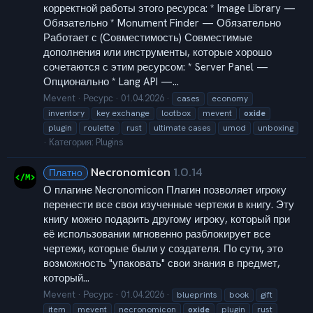
корректной работы этого ресурса: * Image Library —
Обязательно * Monument Finder — Обязательно
Работает с (Совместимость) Совместимые
дополнения или инструменты, которые хорошо
сочетаются с этим ресурсом: * Server Panel —
Опционально * Lang API —...
Mevent
Ресурс
01.04.2026
cases
economy
inventory
key exchange
lootbox
mevent
oxide
plugin
roulette
rust
ultimate cases
umod
unboxing
Категория:
Plugins
Necronomicon
1.0.14
Платно
О плагине Necronomicon Плагин позволяет игроку
перенести все свои изученные чертежи в книгу. Эту
книгу можно подарить другому игроку, который при
её использовании мгновенно разблокирует все
чертежи, которые были у создателя. По сути, это
возможность "упаковать" свои знания в предмет,
который...
Mevent
Ресурс
01.04.2026
blueprints
book
gift
item
mevent
necronomicon
oxide
plugin
rust