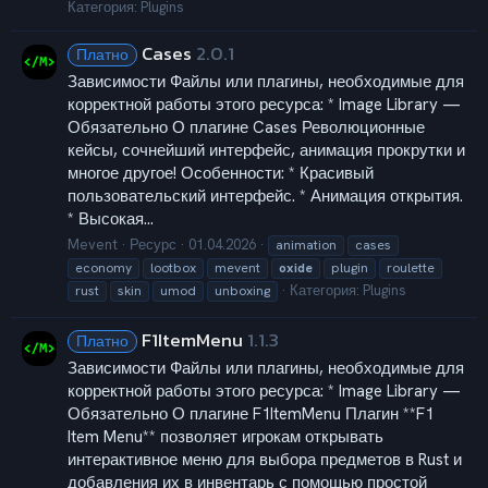
Категория:
Plugins
Cases
2.0.1
Платно
Зависимости Файлы или плагины, необходимые для
корректной работы этого ресурса: * Image Library —
Обязательно О плагине Cases Революционные
кейсы, сочнейший интерфейс, анимация прокрутки и
многое другое! Особенности: * Красивый
пользовательский интерфейс. * Анимация открытия.
* Высокая...
Mevent
Ресурс
01.04.2026
animation
cases
economy
lootbox
mevent
oxide
plugin
roulette
Категория:
Plugins
rust
skin
umod
unboxing
F1ItemMenu
1.1.3
Платно
Зависимости Файлы или плагины, необходимые для
корректной работы этого ресурса: * Image Library —
Обязательно О плагине F1ItemMenu Плагин **F1
Item Menu** позволяет игрокам открывать
интерактивное меню для выбора предметов в Rust и
добавления их в инвентарь с помощью простой