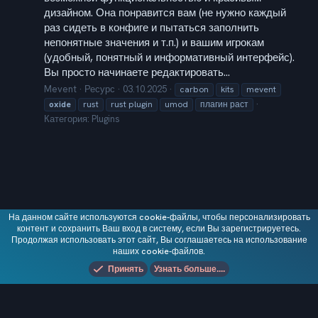
дизайном. Она понравится вам (не нужно каждый
раз сидеть в конфиге и пытаться заполнить
непонятные значения и т.п.) и вашим игрокам
(удобный, понятный и информативный интерфейс).
Вы просто начинаете редактировать...
Mevent
Ресурс
03.10.2025
carbon
kits
mevent
oxide
rust
rust plugin
umod
плагин раст
Категория:
Plugins
На данном сайте используются cookie-файлы, чтобы персонализировать
контент и сохранить Ваш вход в систему, если Вы зарегистрируетесь.
Русский (RU)
Продолжая использовать этот сайт, Вы соглашаетесь на использование
наших cookie-файлов.
Условия и правила
Политика файлов cookie
Политика конфиденциальности
Принять
Узнать больше....
Помощь
Главная
R
S
S