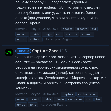
вашему серверу. Он предлагает удобный
графический интерфейс (GUI), который позволяет
легко добавлять или удалять игроков из белого
списка (при условии, что они ранее заходили на
сервер). Кроме...
Mevent
Ресурс
01.04.2026
access
discord
gui
mevent
oxide
plugin
rust
security
steamid
Категория:
Plugins
umod
whitelist
Capture Zone
1.1.5
Платно
О плагине Capture Zone Добавляет на сервер новое
событие — захват зоны. Если вы собираете
ресурсы на территории захваченной зоны, с вас
списывается комиссия (налог), которая попадает в
«шкаф захвата». Особенности: * Маркеры на карте. *
Спавн в ящиках и бочках. * Настройка процентов
комиссии...
Mevent
Ресурс
01.04.2026
capture
capture zone
event
mevent
oxide
plugin
resources
rust
tax
Категория:
Plugins
umod
zone