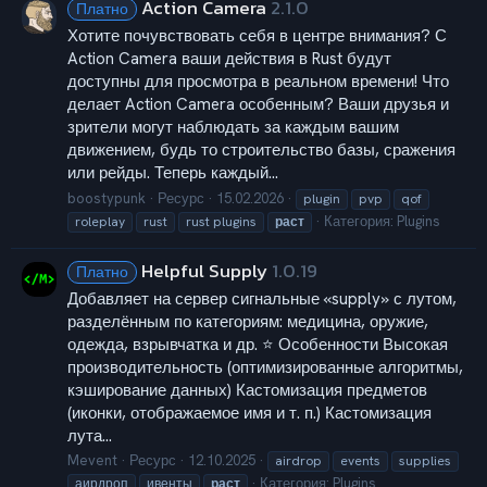
Action Camera
2.1.0
Платно
Хотите почувствовать себя в центре внимания? С
Action Camera ваши действия в Rust будут
доступны для просмотра в реальном времени! Что
делает Action Camera особенным? Ваши друзья и
зрители могут наблюдать за каждым вашим
движением, будь то строительство базы, сражения
или рейды. Теперь каждый...
boostypunk
Ресурс
15.02.2026
plugin
pvp
qof
Категория:
Plugins
roleplay
rust
rust plugins
раст
Helpful Supply
1.0.19
Платно
Добавляет на сервер сигнальные «supply» с лутом,
разделённым по категориям: медицина, оружие,
одежда, взрывчатка и др. ⭐ Особенности Высокая
производительность (оптимизированные алгоритмы,
кэширование данных) Кастомизация предметов
(иконки, отображаемое имя и т. п.) Кастомизация
лута...
Mevent
Ресурс
12.10.2025
airdrop
events
supplies
Категория:
Plugins
аирдроп
ивенты
раст