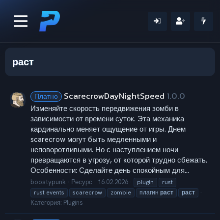
раст
ScarecrowDayNightSpeed
1.0.0
Платно
Изменяйте скорость передвижения зомби в
зависимости от времени суток. Эта механика
кардинально меняет ощущение от игры. Днем
scarecrow могут быть медленными и
неповоротливыми. Но с наступлением ночи
превращаются в угрозу, от которой трудно сбежать.
Особенности: Сделайте день спокойным для...
boostypunk
Ресурс
16.02.2026
plugin
rust
rust events
scarecrow
zombie
плагин
раст
раст
Категория:
Plugins