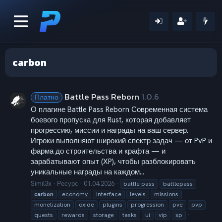
carbon
Battle Pass Reborn
1.0.6
Платно
О плагине Battle Pass Reborn Современная система
боевого пропуска для Rust, которая добавляет
прогрессию, миссии и награды на ваш сервер.
Игроки выполняют широкий спектр задач — от PvP и
фарма до строительства и крафта — и
зарабатывают опыт (XP), чтобы разблокировать
уникальные награды на каждом...
Simil3x
Ресурс
01.04.2026
battle pass
battlepass
carbon
economy
interface
levels
missions
monetization
oxide
plugins
progression
pve
pvp
quests
rewards
storage
tasks
ui
vip
xp