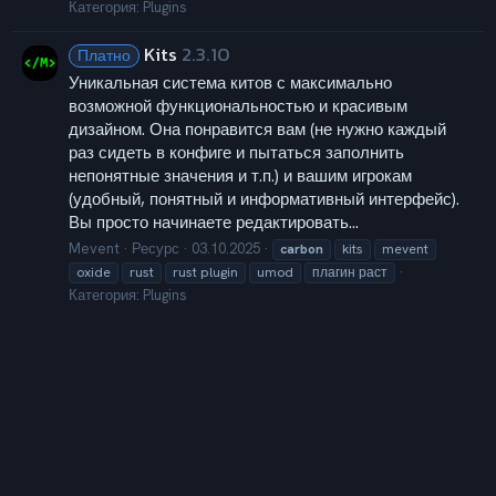
Категория:
Plugins
Kits
2.3.10
Платно
Уникальная система китов с максимально
возможной функциональностью и красивым
дизайном. Она понравится вам (не нужно каждый
раз сидеть в конфиге и пытаться заполнить
непонятные значения и т.п.) и вашим игрокам
(удобный, понятный и информативный интерфейс).
Вы просто начинаете редактировать...
Mevent
Ресурс
03.10.2025
carbon
kits
mevent
oxide
rust
rust plugin
umod
плагин раст
Категория:
Plugins