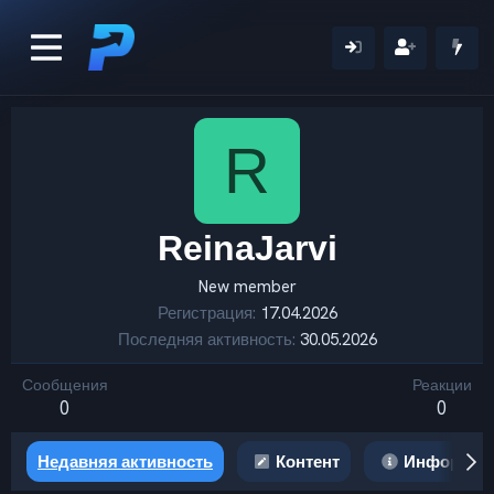
R
ReinaJarvi
New member
Регистрация
17.04.2026
Последняя активность
30.05.2026
Сообщения
Реакции
0
0
Недавняя активность
Контент
Информац