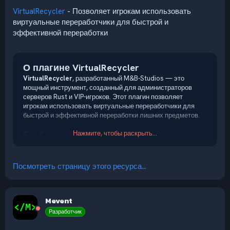
VirtualRecycler
- Позволяет игрокам использовать
виртуальные переработчики для быстрой и
эффективной переработки
О плагине VirtualRecycler
VirtualRecycler
, разработанный M&B-Studios — это
мощный инструмент, созданный для администраторов
серверов Rust и VIP-игроков. Этот плагин позволяет
игрокам использовать виртуальные переработчики для
быстрой и эффективной переработки лишних предметов.
Нажмите, чтобы раскрыть...
Особенности
*
Команды:
Плагин предлагает набор чат-команд, которые
позволяют игрокам открывать и использовать свой
виртуальный переработчик.
Посмотреть страницу этого ресурса...
*...
Mevent
Разработчик