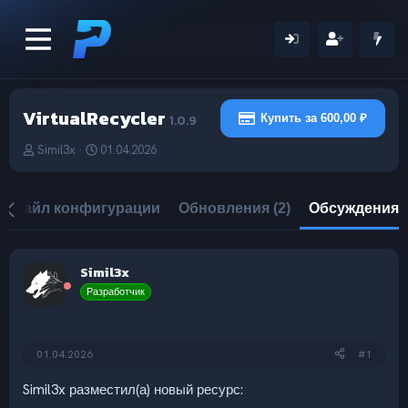
VirtualRecycler
1.0.9
Купить за 600,00 ₽
А
Д
Simil3x
01.04.2026
в
а
т
т
о
а
Файл конфигурации
Обновления (2)
Обсуждения
р
н
т
а
е
ч
м
а
Simil3x
ы
л
Разработчик
а
01.04.2026
#1
Simil3x разместил(а) новый ресурс: