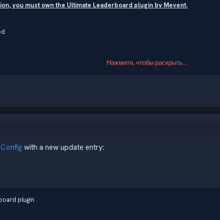
tion, you must own the Ultimate Leaderboard plugin by Mevent.
ed
Нажмите, чтобы раскрыть...
 provide players with an engaging...
 Config
with a new update entry:
board plugin