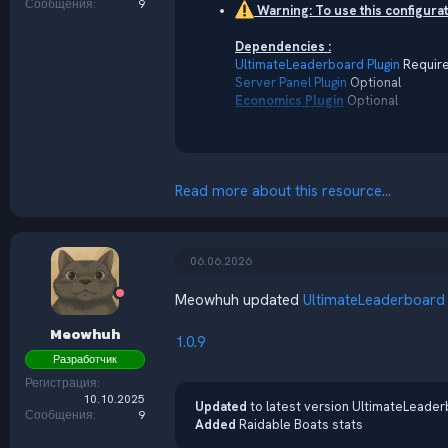
Сообщения
9
Warning: To use this configura
Dependencies :
UltimateLeaderboard Plugin
Requir
Server Panel Plugin
Optional
Economics Plugin
Optional
We’ve designed this configuration to
Read more about this resource...
06.06.2026
Meowhuh updated
UltimateLeaderboard
Meowhuh
1.0.9
Разработчик
Регистрация
10.10.2025
Updated
to latest version UltimateLeader
Сообщения
9
Added
Raidable Boats stats