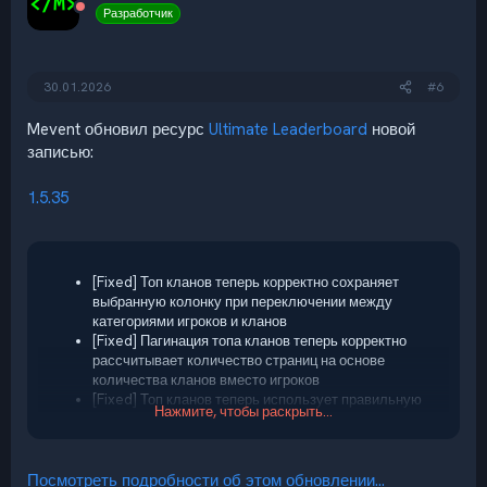
Разработчик
30.01.2026
#6
Mevent обновил ресурс
Ultimate Leaderboard
новой
записью:
1.5.35
[Fixed] Топ кланов теперь корректно сохраняет
выбранную колонку при переключении между
категориями игроков и кланов
[Fixed] Пагинация топа кланов теперь корректно
рассчитывает количество страниц на основе
количества кланов вместо игроков
[Fixed] Топ кланов теперь использует правильную
Нажмите, чтобы раскрыть...
колонку сортировки по умолчанию при открытии или
переключении на категорию кланов
Посмотреть подробности об этом обновлении...