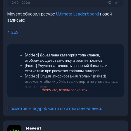
24.01.2026
#4
Mevent обновил ресурс
Ultimate Leaderboard
новой
записью:
1.5.32
[Added] Добавлена категория топа кланов,
отображающая статистику и рейтинг кланов
[Fixed] Улучшена точность значений баланса и
статистики при расчетах таблицы лидеров
[Added] Опция игнорирования "голых" (naked)
игроков, чтобы их убийства и смерти не учитывались
в статистике
Нажмите, чтобы раскрыть...
[Fixed] Заголовки таблицы лидеров кланов и
пагинация теперь корректно сортируют и
переключают страницы рейтинга
[Fixed] Существующие серверы теперь
Посмотреть подробности об этом обновлении...
автоматически обновляют страницу топа кланов
для...
Mevent