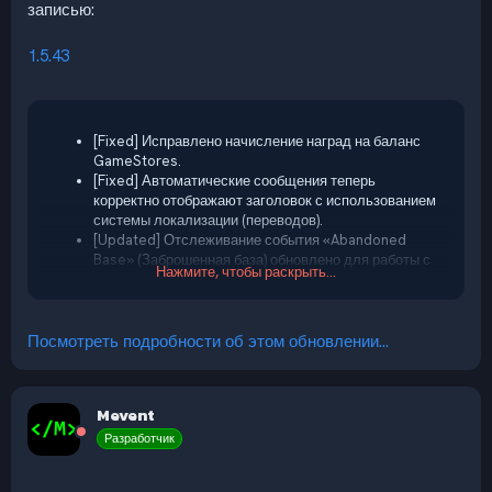
записью:
1.5.43
[Fixed] Исправлено начисление наград на баланс
GameStores.
[Fixed] Автоматические сообщения теперь
корректно отображают заголовок с использованием
системы локализации (переводов).
[Updated] Отслеживание события «Abandoned
Base» (Заброшенная база) обновлено для работы с
Нажмите, чтобы раскрыть...
последней версией плагина событий.
[Added] Добавлена поддержка отслеживания
участия в «Dangerous Event» (Опасное событие) для
таблиц лидеров (рейтинга).
Посмотреть подробности об этом обновлении...
Mevent
Разработчик