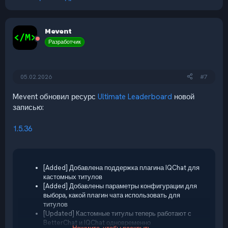
Mevent
Разработчик
05.02.2026
#7
Mevent обновил ресурс
Ultimate Leaderboard
новой
записью:
1.5.36
[Added] Добавлена поддержка плагина IQChat для
кастомных титулов
[Added] Добавлены параметры конфигурации для
выбора, какой плагин чата использовать для
титулов
[Updated] Кастомные титулы теперь работают с
BetterChat и IQChat одновременно