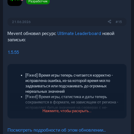
Разработчик
21.06.2026
#15
Mevent обновил ресурс
Ultimate Leaderboard
новой
записью:
1.5.55
[Fixed] Время игры теперь считается корректно -
исправлена ошибка, из-за которой время могло
задваиваться или подскакивать до огромных
нереальных значений
[Fixed] Время игры, статистика и даты теперь
сохраняются в формате, не зависящем от региона -
исправляет битые значения на серверах с не-
Нажмите, чтобы раскрыть...
английской локалью системы
[Fixed] Сообщение "вы скрыты / вы снова видны" в
таблице лидеров больше не показывает
противоположное тому, что произошло на самом
Посмотреть подробности об этом обновлении...