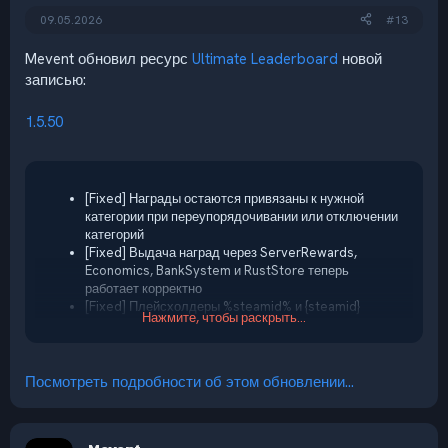
09.05.2026
#13
Mevent обновил ресурс
Ultimate Leaderboard
новой
записью:
1.5.50
[Fixed] Награды остаются привязаны к нужной
категории при переупорядочивании или отключении
категорий
[Fixed] Выдача наград через ServerRewards,
Economics, BankSystem и RustStore теперь
работает корректно
[Fixed] Плейсхолдеры %steamid% и {steamid}
Нажмите, чтобы раскрыть...
теперь работают в любом регистре
[Fixed] Вкладка наград показывает только
категории, доступные игроку
[Fixed] Плагин больше не ломается, если у
Посмотреть подробности об этом обновлении...
категории наград не настроены места
[Fixed] Плагин больше не ломается, если в...