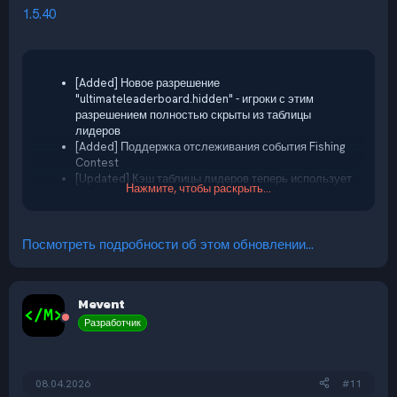
1.5.40
[Added] Новое разрешение
"ultimateleaderboard.hidden" - игроки с этим
разрешением полностью скрыты из таблицы
лидеров
[Added] Поддержка отслеживания события Fishing
Contest
[Updated] Кэш таблицы лидеров теперь использует
Нажмите, чтобы раскрыть...
SQLite вместо хранения в памяти, значительно
снижая потребление RAM на больших серверах
[Updated] Данные таблицы лидеров теперь
сохраняются на диск, поэтому таблица доступна
Посмотреть подробности об этом обновлении...
сразу после перезагрузки плагина
[Updated] Поиск игроков теперь работает...
Mevent
Разработчик
08.04.2026
#11