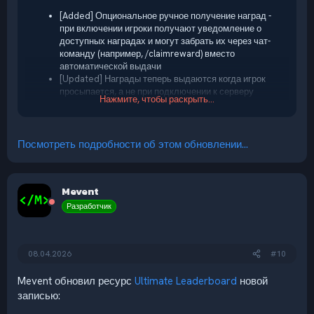
[Added] Опциональное ручное получение наград -
при включении игроки получают уведомление о
доступных наградах и могут забрать их через чат-
команду (например, /claimreward) вместо
автоматической выдачи
[Updated] Награды теперь выдаются когда игрок
просыпается, а не при подключении к серверу
Нажмите, чтобы раскрыть...
[Added] API методы для других плагинов для
проверки и выдачи ожидающих наград
Посмотреть подробности об этом обновлении...
Mevent
Разработчик
08.04.2026
#10
Mevent обновил ресурс
Ultimate Leaderboard
новой
записью: