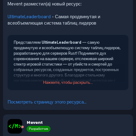
Mevent разместил(а) новый ресурс:
UltimateLeaderboard
- Самая продвинутая и
всеобъемлющая система таблиц лидеров
Представляем
UltimateLeaderboard
— самую
продвинутую и всеобъемлющую систему таблиц лидеров,
разработанную для серверов Rust! Поднимите дух
соревнования на вашем сервере, отслеживая широкий
спектр игровой статистики — от убийств и смертей до
собранных ресурсов, созданных предметов, построенных
структур и многого другого. Благодаря стильному
настраиваемому интерфейсу и бесшовной интеграции с
Нажмите, чтобы раскрыть...
популярными плагинами,
UltimateLeaderboard
—
идеальное дополнение для вовлечения игроков...
Посмотреть страницу этого ресурса...
Mevent
Разработчик