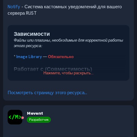
Notify
- Система кастомных уведомлений для вашего
сервера RUST
Зависимости
Файлы или плагины, необходимые для корректной работы
этого ресурса:
*
Image Library
—
Обязательно
Работает с (Совместимость)
Нажмите, чтобы раскрыть...
Совместимые дополнения или инструменты, которые
поддерживают этот ресурс:
* Daily Rewards —
Опционально
Посмотреть страницу этого ресурса...
* XPerience —
Опционально
* Kill Records —
Опционально
* Inbound —...
Mevent
Разработчик