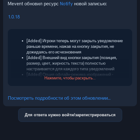
Mevent обновил ресурс
Notify
новой записью:
1.0.18
[Added] Игроки теперь могут закрыть уведомление
раньше времени, нажав на кнопку закрытия, не
дожидаясь его исчезновения
[Added] Внешний вид кнопки закрытия (позиция,
размер, цвет, жирность текста) полностью
настраивается для каждого типа уведомлений
[Added] Опция офлайн-режима изображений -
Нажмите, чтобы раскрыть...
позволяет хранить картинки уведомлений локально
на сервере вместо внешних ссылок
[Updated] Изображения уведомлений теперь
надёжнее загружаются на серверах Carbon
Посмотреть подробности об этом обновлении...
Для ответа нужно войти/зарегистрироваться