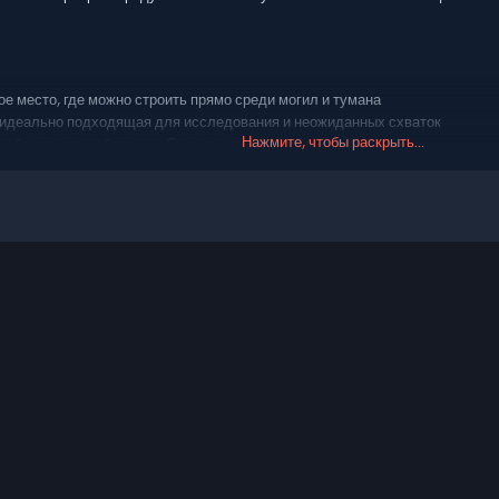
 место, где можно строить прямо среди могил и тумана
идеально подходящая для исследования и неожиданных схваток
Нажмите, чтобы раскрыть...
наблюдения и обороны: «Сижу высоко, смотрю вдаль»