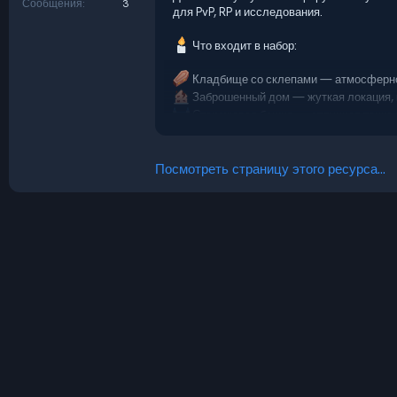
Сообщения
3
для PvP, RP и исследования.
Что входит в набор:
Кладбище со склепами — атмосферное
Заброшенный дом — жуткая локация, 
Сторожевая башня — отличная точка 
...
Посмотреть страницу этого ресурса...