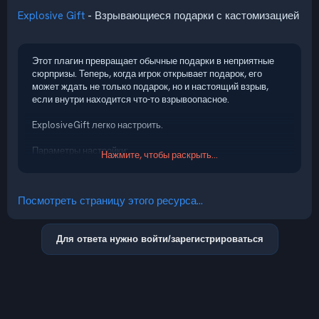
Explosive Gift
- Взрывающиеся подарки с кастомизацией
Этот плагин превращает обычные подарки в неприятные
сюрпризы. Теперь, когда игрок открывает подарок, его
может ждать не только подарок, но и настоящий взрыв,
если внутри находится что-то взрывоопасное.
ExplosiveGift легко настроить.
Параметры настройки:
Нажмите, чтобы раскрыть...
какие взрывчатые предметы могут вызвать взрыв;
шанс взрыва;
урон и радиус взрыва
Посмотреть страницу этого ресурса...
Плагин легко устанавливается и не нагружает сервер, а
Для ответа нужно войти/зарегистрироваться
взрывы выглядят реалистично и наносят урон в
зависимости от расстояния до...