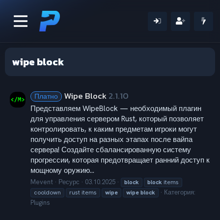
wipe block
Wipe Block
2.1.10
Платно
Представляем WipeBlock — необходимый плагин
для управления сервером Rust, который позволяет
контролировать, к каким предметам игроки могут
получить доступ на разных этапах после вайпа
сервера! Создайте сбалансированную систему
прогрессии, которая предотвращает ранний доступ к
мощному оружию...
Mevent
Ресурс
03.10.2025
block
block
items
Категория:
cooldown
rust items
wipe
wipe
block
Plugins