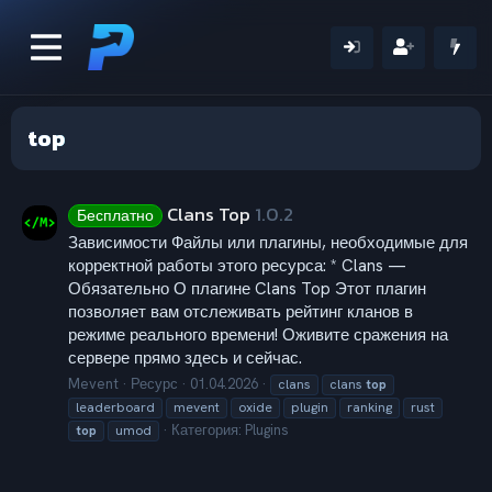
top
Clans Top
1.0.2
Бесплатно
Зависимости Файлы или плагины, необходимые для
корректной работы этого ресурса: * Clans —
Обязательно О плагине Clans Top Этот плагин
позволяет вам отслеживать рейтинг кланов в
режиме реального времени! Оживите сражения на
сервере прямо здесь и сейчас.
Mevent
Ресурс
01.04.2026
clans
clans
top
leaderboard
mevent
oxide
plugin
ranking
rust
Категория:
Plugins
top
umod