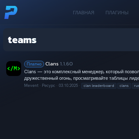
ГЛАВНАЯ
ПЛАГИНЫ
teams
Clans
1.1.60
Платно
Clans — это комплексный менеджер, который позвол
дружественный огонь, просматривайте таблицы лидер
Mevent
Ресурс
03.10.2025
clan leaderboard
clans
ru