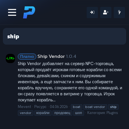
ship
Ship Vendor
1.0.4
Платно
Ship Vendor добавляет на сервер NPC-торговца,
который продаёт игрокам готовые корабли со всеми
блоками, девайсами, скином и содержимым
инвентаря, а ещё запчасти к ним. Вы собираете
корабль вручную, сохраняете его одной командой, и
он сразу появляется в витрине у торговца. Игрок
покупает корабль...
Mevent
Ресурс
04.06.2026
boat
boat vendor
ship
Категория:
Plugins
vendor
корабли
продовец
шоп