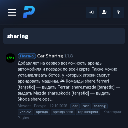
sharing
Car Sharing
1.1.8
Платно
Добавляет на сервер возможность аренды
автомобиля и поездок по всей карте. Также можно
устанавливать ботов, у которых игроки смогут
арендовать машины. 🎮 Команды share.ferrari
[targetId] — выдать Ferrari share.mazda [targetId] —
выдать Mazda share.skoda [targetId] — выдать
Skoda share.opel...
Mevent
Ресурс
12.10.2025
car
rust
sharing
Категория:
vehicle
аренда
аренда авто
кар шенринг
Plugins