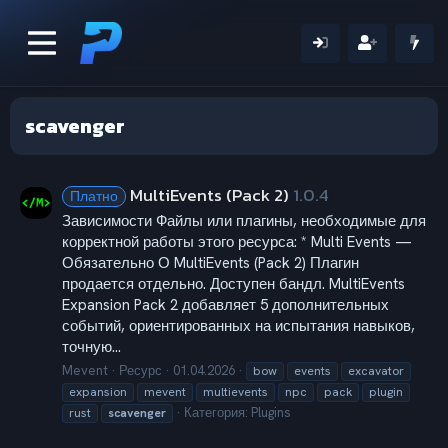
scavenger
MultiEvents (Pack 2)
1.0.4
Платно
Зависимости Файлы или плагины, необходимые для
корректной работы этого ресурса: * Multi Events —
Обязательно О MultiEvents (Pack 2) Плагин
продается отдельно. Доступен бандл. MultiEvents
Expansion Pack 2 добавляет 5 дополнительных
событий, ориентированных на испытания навыков,
точную...
Mevent
Ресурс
01.04.2026
bow
events
excavator
expansion
mevent
multievents
npc
pack
plugin
Категория:
Plugins
rust
scavenger