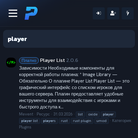
player
Player List
2.0.6
Платно
Зависимости Необходимые компоненты для
корректной работы плагина: * Image Library —
Обязательно О плагине Player List Player List — это
графический интерфейс со списком игроков для
вашего сервера. Плагин предоставляет удобные
инструменты для взаимодействия с игроками и
быстрого доступа к...
Mevent
Ресурс
31.03.2026
list
oxide
player
Категория:
player
list
player
s
rust
rust plugin
umod
Plugins