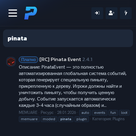
pinata
[RC] Pinata Event
2.4.1
Платно
Описание: PinataEvent — это полностью
автоматизированная глобальная система событий,
которая генерирует специальную пиньяту,
прикрепленную к дереву. Игроки должны найти и
уничтожить пиньяту, чтобы получить ценную
добычу. Событие запускается автоматически
каждые 3–4 часа (случайным образом) и...
MEMUARE
Ресурс
28.01.2026
auto
events
fun
loot
Категория:
Plugins
memuare
moded
pinata
plugin