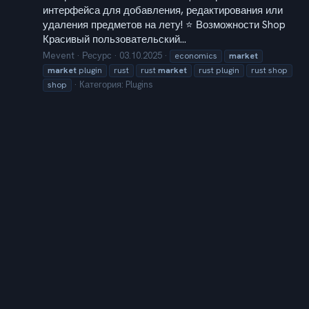
интерфейса для добавления, редактирования или
удаления предметов на лету! ⭐ Возможности Shop
Красивый пользовательский...
Mevent
Ресурс
03.10.2025
economics
market
market
plugin
rust
rust
market
rust plugin
rust shop
Категория:
Plugins
shop