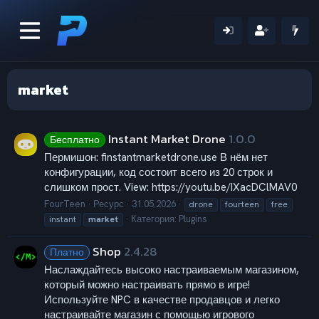
market
Instant Market Drone
1.0.0
Бесплатно
Пермишон: finstantmarketdrone.use В нём нет
конфигурации, код состоит всего из 20 строк и
слишком прост. View: https://youtu.be/IXacDClMAV0
FourTeen
Ресурс
31.05.2026
drone
fourteen
free
Категория:
Plugins
instant
market
Shop
2.4.28
Платно
Наслаждайтесь высоко настраиваемым магазином,
который можно настраивать прямо в игре!
Используйте NPC в качестве продавцов и легко
настраивайте магазин с помощью игрового