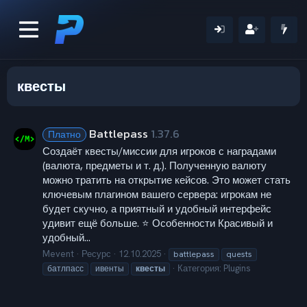
квесты
Battlepass
1.37.6
Платно
Создаёт квесты/миссии для игроков с наградами
(валюта, предметы и т. д.). Полученную валюту
можно тратить на открытие кейсов. Это может стать
ключевым плагином вашего сервера: игрокам не
будет скучно, а приятный и удобный интерфейс
удивит ещё больше. ⭐ Особенности Красивый и
удобный...
Mevent
Ресурс
12.10.2025
battlepass
quests
Категория:
Plugins
батлпасс
ивенты
квесты