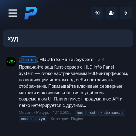
худ
HUD Info Panel System
1.2.4
Платно
Прокачайте ваш Rust‑сервер с HUD Info Panel
System — гибко настраиваемым HUD‑интерфейсом,
позволяющим игрокам под себя настраивать
отображение. Показывайте ключевые серверные
метрики и активные события в удобном,
современном UI. Плагин имеет продуманное API и
легко интегрируется с другими...
Mevent
Ресурс
12.10.2025
hud
rust
инфо панель
Категория:
Plugins
панель
худ