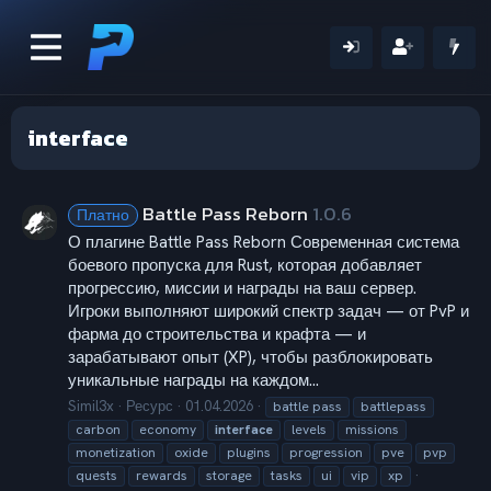
interface
Battle Pass Reborn
1.0.6
Платно
О плагине Battle Pass Reborn Современная система
боевого пропуска для Rust, которая добавляет
прогрессию, миссии и награды на ваш сервер.
Игроки выполняют широкий спектр задач — от PvP и
фарма до строительства и крафта — и
зарабатывают опыт (XP), чтобы разблокировать
уникальные награды на каждом...
Simil3x
Ресурс
01.04.2026
battle pass
battlepass
carbon
economy
interface
levels
missions
monetization
oxide
plugins
progression
pve
pvp
quests
rewards
storage
tasks
ui
vip
xp