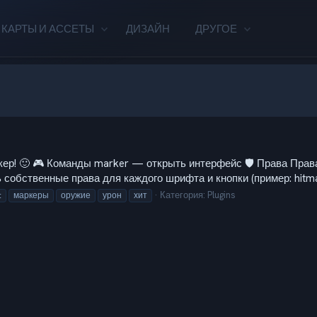
КАРТЫ И АССЕТЫ
ДИЗАЙН
ДРУГОЕ
р! 🙂 🎮 Команды marker — открыть интерфейс 🛡️ Права Права м
ть собственные права для каждого шрифта и кнопки (пример: hitmar
Категория:
Plugins
t
маркеры
оружие
урон
хит