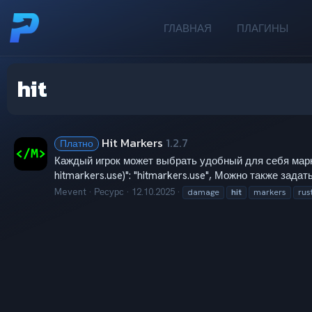
ГЛАВНАЯ
ПЛАГИНЫ
hit
Hit Markers
1.2.7
Платно
Каждый игрок может выбрать удобный для себя марке
hitmarkers.use)": "hitmarkers.use", Можно также зада
Mevent
Ресурс
12.10.2025
damage
hit
markers
rus