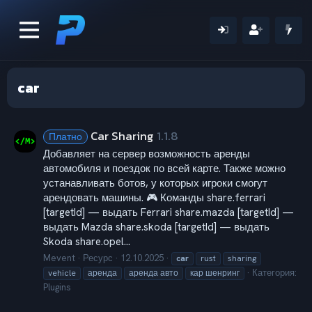
car
Car Sharing
1.1.8
Платно
Добавляет на сервер возможность аренды
автомобиля и поездок по всей карте. Также можно
устанавливать ботов, у которых игроки смогут
арендовать машины. 🎮 Команды share.ferrari
[targetId] — выдать Ferrari share.mazda [targetId] —
выдать Mazda share.skoda [targetId] — выдать
Skoda share.opel...
Mevent
Ресурс
12.10.2025
car
rust
sharing
Категория:
vehicle
аренда
аренда авто
кар шенринг
Plugins