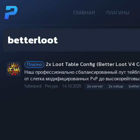
ГЛАВНАЯ
ПЛАГИНЫ
betterloot
2x Loot Table Config (Better Loot V4 
Платно
Наш профессионально сбалансированный лут тейбл д
от слегка модифицированных PvP до высокорейтовы
fullwiped
Ресурс
14.10.2025
2x server
2x setup
better