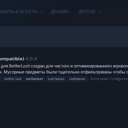
КАРТЫ И АССЕТЫ
ДИЗАЙН
ДРУГОЕ
Compatible)
4.0.4
ля BetterLoot создан для чистого и оптимизированного игрово
х. Мусорные предметы были тщательно отфильтрованы чтобы обе
Категория:
Configurati
better loot
betterloot
loot tables
loottables