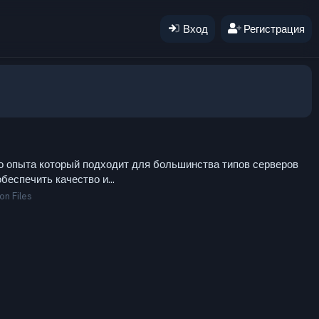
Вход
Регистрация
го опыта который подходит для большинства типов серверов
спечить качество и...
on Files