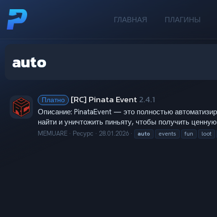
ГЛАВНАЯ
ПЛАГИНЫ
auto
[RC] Pinata Event
2.4.1
Платно
Описание: PinataEvent — это полностью автоматизи
найти и уничтожить пиньяту, чтобы получить ценную
MEMUARE
Ресурс
28.01.2026
auto
events
fun
loot