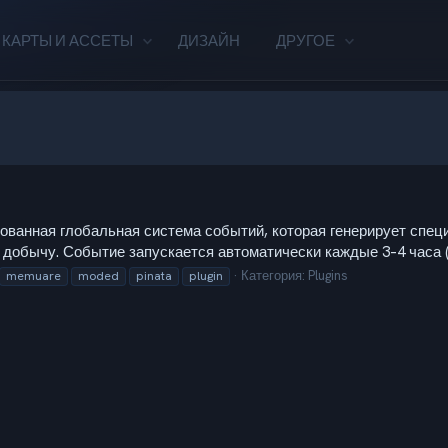
КАРТЫ И АССЕТЫ
ДИЗАЙН
ДРУГОЕ
рованная глобальная система событий, которая генерирует спец
 добычу. Событие запускается автоматически каждые 3–4 часа (
Категория:
Plugins
memuare
moded
pinata
plugin