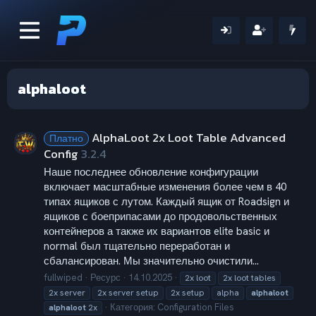
alphaloot
AlphaLoot 2x Loot Table Advanced
Платно
Config
3.2.4
Наше последнее обновление конфигурации
включает масштабные изменения более чем в 40
типах ящиков с лутом. Каждый ящик от Roadsign и
ящиков с боеприпасами до продовольственных
контейнеров а также их вариантов elite basic и
normal был тщательно переработан и
сбалансирован. Мы значительно очистили...
fullwiped
Ресурс
14.10.2025
2x loot
2x loot tables
2x server
2x server setup
2x setup
alpha
alphaloot
Категория:
Configuration Files
alphaloot
2x