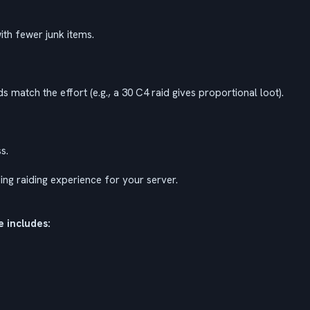
ith fewer junk items.
s match the effort (e.g., a 30 C4 raid gives proportional loot).
s.
ng raiding experience for your server.
e includes: