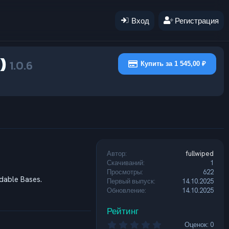
Вход
Регистрация
t)
1.0.6
Купить за 1 545,00 ₽
Автор
fullwiped
Скачиваний
1
Просмотры
622
able Bases.
Первый выпуск
14.10.2025
Обновление
14.10.2025
Рейтинг
0
Оценок: 0