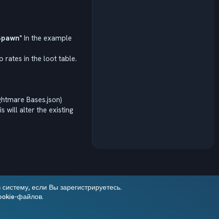
Spawn
" In the example
 rates in the loot table.
ightmare Bases.json)
 will alter the existing
систему, если Вы зарегистрируетесь.
ookie-файлов.