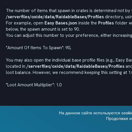
The number of items that spawn in crates is determined not by th
/serverfiles/oxide/data/RaidableBases/Profiles
directory, usi
For example, open
Easy Bases.json
inside the
Profiles
folder w
below, the spawn amount is set to 90.
You can adjust this number to your preference, either increasing o
"Amount Of Items To Spawn": 90,
You may also open the individual base profile files (e.g., Easy 
located in
/serverfiles/oxide/data/RaidableBases/Profiles
and 
loot balance. However, we recommend keeping this setting at 1.0
"Loot Amount Multiplier": 1.0
На данном сайте используются cooki
Продолжая ис