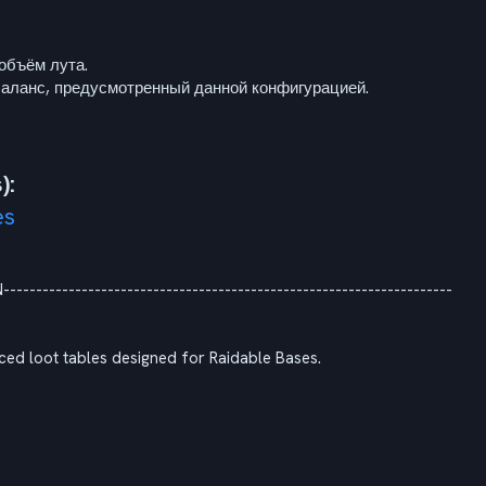
 объём лута.
баланс, предусмотренный данной конфигурацией.
):
es
N---------------------------------------------------------------------
ced loot tables designed for Raidable Bases.