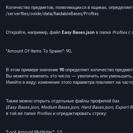
Количество предметов, появляющихся в ящиках, определяетс
/serverfiles/oxide/data/RaidableBases/Profiles
Откройте, например, файл
Easy Bases.json
в папке
Profiles
с 
"Amount Of Items To Spawn": 90,
В этом примере значение
90
определяет количество предмет
Вы можете изменить это число — увеличить или уменьшить, 
Имейте в виду: изменение этого параметра повлияет на част
Также можно открыть отдельные файлы профилей баз
(
Easy Bases.json, Medium Bases.json, Hard Bases.json, Expert B
в той же папке
Profiles
и отредактировать строку:
"Loot Amount Multiplier": 1.0