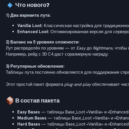
Что нового?​
1) Два варианта лута:
Vanilla Loot:
Классическая настройка для традиционног
Enhanced Loot:
Оптимизированная версия для серверов
2) Баланс на 5 уровнях сложности:
Лут распределён по уровням — от
Easy
до
Nightmare
, чтобы
Например, рейд с 30 C4 даст соразмерную награду.
3) Регулярные обновления:
Таблицы лута постоянно обновляются для поддержания спра
Этот простой пакет формата
plug-and-play
обеспечивает чист
В состав пакета​
Easy Bases
— таблицы Base_Loot «Vanilla» и «Enhanced
Medium Bases
— таблицы Base_Loot «Vanilla» и «Enhan
Hard Bases
— таблицы Base_Loot «Vanilla» и «Enhanced