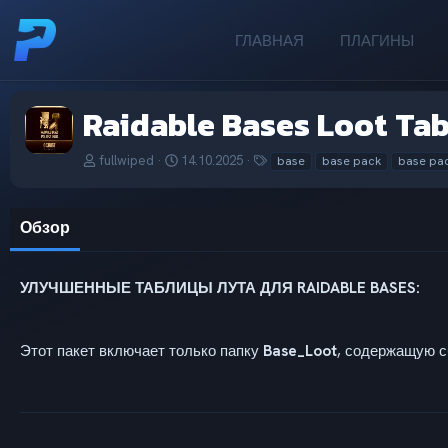
ГЛАВНАЯ
ПЛАГИНЫ
Raidable Bases Loot Tab
А
Д
Т
fullwiped
14.10.2025
base
base pack
base pa
в
а
е
т
т
г
о
а
и
Обзор
р
с
о
з
д
УЛУЧШЕННЫЕ ТАБЛИЦЫ ЛУТА ДЛЯ RAIDABLE BASES:
а
н
и
Этот пакет включает только папку
Base_Loot
, содержащую с
я