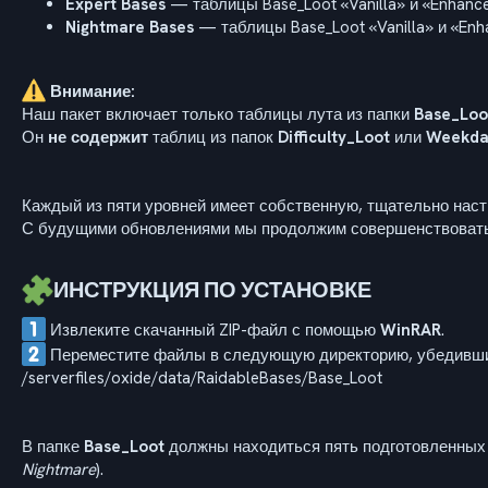
Expert Bases
— таблицы Base_Loot «Vanilla» и «Enhanc
Nightmare Bases
— таблицы Base_Loot «Vanilla» и «En
Внимание:
Наш пакет включает только таблицы лута из папки
Base_Loo
Он
не содержит
таблиц из папок
Difficulty_Loot
или
Weekda
Каждый из пяти уровней имеет собственную, тщательно наст
С будущими обновлениями мы продолжим совершенствовать 
ИНСТРУКЦИЯ ПО УСТАНОВКЕ
Извлеките скачанный ZIP-файл с помощью
WinRAR
.
Переместите файлы в следующую директорию, убедившис
/serverfiles/oxide/data/RaidableBases/Base_Loot
В папке
Base_Loot
должны находиться пять подготовленных 
Nightmare
).