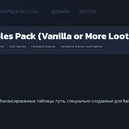
КАРТЫ И АССЕТЫ
ДИЗАЙН
ДРУГОЕ
les Pack (Vanilla or More Loo
cks
loot tables
raidable bases
raidable bases loot tables
балансированные таблицы лута, специально созданные для Raid