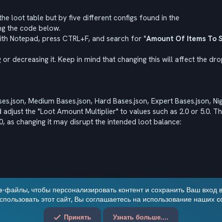
e loot table but by five different configs found in the
ng the code below.
ith Notepad, press CTRL+F, and search for "
Amount Of Items To 
r decreasing it. Keep in mind that changing this will affect the drop
Bases.json, Medium Bases.json, Hard Bases.json, Expert Bases.json, N
adjust the "Loot Amount Multiplier" to values such as 2.0 or 5.0. This
, as changing it may disrupt the intended loot balance:
e-файлы, чтобы персонализировать контент и сохранить Ваш вход в 
пользовать этот сайт, Вы соглашаетесь на использование наших c
Принять
Узнать больше....