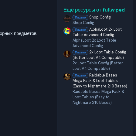
,
0
Ещё ресурсы от fullwiped
0
з
Shop Config
Платно
в
Shop Config
ё
з
AlphaLoot 2x Loot
Платно
д
сорных предметов.
Table Advanced Config
AlphaLoot 2x Loot Table
Advanced Config
2x Loot Table Config
Платно
(Better Loot V4 Compatible)
2x Loot Table Config (Better
Loot V4 Compatible)
Raidable Bases
Платно
Mega Pack & Loot Tables
(Easy to Nightmare 210 Bases)
Raidable Bases Mega Pack &
Loot Tables (Easy to
Nightmare 210 Bases)