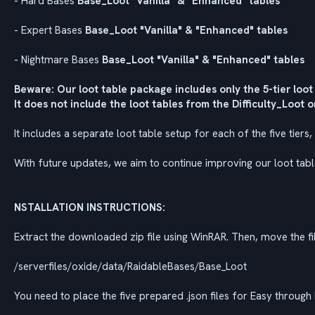
- Hard Bases
Base_Loot "Vanilla" & "Enhanced" tables
- Expert Bases
Base_Loot "Vanilla" & "Enhanced" tables
- Nightmare Bases
Base_Loot "Vanilla" & "Enhanced" tables
Beware: Our loot table package includes only the 5-tier loot
It does not include the loot tables from the Difficulty_Loot
It includes a separate loot table setup for each of the five tiers
With future updates, we aim to continue improving our loot tab
NSTALLATION INSTRUCTIONS:
Extract the downloaded zip file using WinRAR. Then, move the file
/serverfiles/oxide/data/RaidableBases/Base_Loot
You need to place the five prepared .json files for Easy through