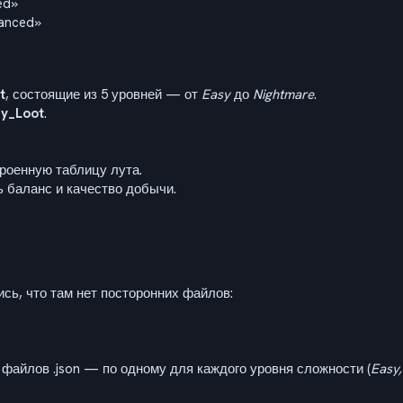
ed»
hanced»
t
, состоящие из 5 уровней — от
Easy
до
Nightmare
.
y_Loot
.
роенную таблицу лута.
баланс и качество добычи.
ь, что там нет посторонних файлов:
файлов .json — по одному для каждого уровня сложности (
Easy,