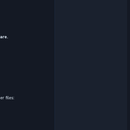
are.
r files: