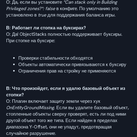
О: Да, если вы установите
"Can stack only in Building
Privileged zones?": false
в конфиге. По умолчанию это
установлено в
true
для поддержания баланса игры.
В: Работает ли стопка на буксирах?
О: Да! ObjectStacks полностью поддерживает буксиры.
При стопке на буксире:
Проверки стабильности обходятся
Объекты автоматически привязываются к буксиру
Ограничения прав на стройку не применяются
В: Что произойдет, если я удалю базовый объект из
стопки?
О: Плагин включает защиту земли через хук
OnEntityGroundMissing
. Если вы удалите базовый объект,
стопленные объекты сверху проверят, есть ли под ними
другой объект того же типа. Если найден в пределах
диапазона Y-Offset, они не упадут, предотвращая
случайное разрушение.