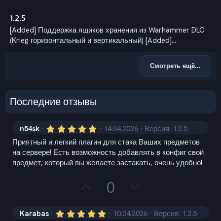
1.2.5
[Added] Поддержка ящиков хранения из Warhammer DLC
(Krieg горизонтальный и вертикальный) [Added]...
Смотреть ещё...
Последние отзывы
5
n54sk
14.04.2026
Версия: 1.2.5
,
Приятный и легкий плагин для стака Ваших предметов
0
0
на сервере! Есть возможность добавлять в конфиг свой
з
предмет, который вы желаете застакать, очень удобно!
в
ё
з
З
П
0
д
а
р
о
5
Karabas
10.04.2026
Версия: 1.2.5
,