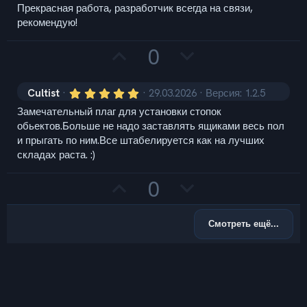
Прекрасная работа, разработчик всегда на связи,
0
т
0
рекомендую!
з
и
в
З
П
0
ё
в
з
а
р
д
о
5
Cultist
29.03.2026
Версия: 1.2.5
,
Замечательный плаг для установки стопок
0
т
0
обьектов.Больше не надо заставлять ящиками весь пол
з
и
и прыгать по ним.Все штабелируется как на лучших
в
ё
складах раста. :)
в
з
д
З
П
0
а
р
о
Смотреть ещё...
т
и
в