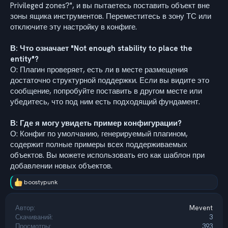
Privileged zones?", и вы пытаетесь поставить объект вне
зоны ящика инструментов. Переместитесь в зону ТС или
отключите эту настройку в конфиге.
В: Что означает "Not enough stability to place the
entity"?
О: Плагин проверяет, есть ли в месте размещения
достаточно структурной поддержки. Если вы видите это
сообщение, попробуйте поставить в другом месте или
убедитесь, что под ним есть подходящий фундамент.
В: Где я могу увидеть пример конфигурации?
О: Конфиг по умолчанию, генерируемый плагином,
содержит полные примеры всех поддерживаемых
объектов. Вы можете использовать его как шаблон при
добавлении новых объектов.
boostypunk
Р
е
а
Автор
Mevent
к
Скачиваний
3
ц
Просмотры
393
и