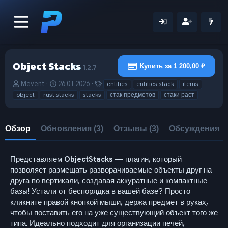
Object Stacks
1.2.7
Купить за 1 200,00 ₽
А
Д
Т
Mevent
26.01.2026
entities
entities stack
items
в
а
е
object
rust stacks
stacks
стак предметов
стаки раст
т
т
г
о
а
и
р
с
Обзор
Обновления (3)
Отзывы (3)
Обсуждения
о
з
д
а
Представляем
ObjectStacks
— плагин, который
н
позволяет размещать разворачиваемые объекты друг на
и
друга по вертикали, создавая аккуратные и компактные
я
базы! Устали от беспорядка в вашей базе? Просто
кликните правой кнопкой мыши, держа предмет в руках,
чтобы поставить его на уже существующий объект того же
типа. Идеально подходит для организации печей,