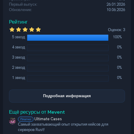
и
Первый выпуск
26.01.2026
:
Обновление
10.06.2026
Рейтинг
5
Оценок: 3
,
5 звезд
100%
0
0
з
4 звезд
0%
в
ё
3 звезд
0%
з
д
2 звезд
0%
1 звезд
0%
Подробная информация
Ещё ресурсы от Mevent
Ultimate Cases
Платно
Самый захватывающий опыт открытия кейсов для
серверов Rust!