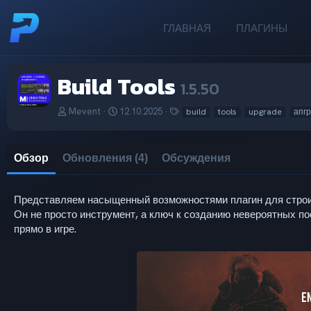
ГЛАВНАЯ
ПЛАГИНЫ
Build Tools
1.5.50
А
Д
Т
Mevent
12.10.2025
build
tools
upgrade
апг
в
а
е
т
т
г
о
а
и
Обзор
Обновления (4)
Обсуждения
р
с
о
з
д
Представляем насыщенный возможностями плагин для стр
а
Он не просто инструмент, а ключ к созданию невероятных по
н
прямо в игре.
и
я