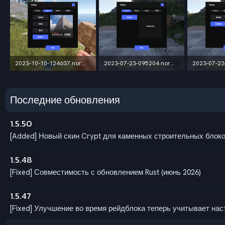
2023-10-10-124637.normal.png.52c23e8b59bbe40ed0b8faf284799d5d.png
2023-07-23-095204.normal.png.2e44893613f665b62ccc9909dd1e5c9f.png
2,7 МБ · Просмотры: 94
596,4 КБ · Просмотры: 104
Последние обновления
1.5.50
[Added] Новый скин Crypt для каменных строительных блоко
1.5.48
[Fixed] Совместимость с обновлением Rust (июнь 2026)
1.5.47
[Fixed] Улучшение во время рейдблока теперь учитывает настр