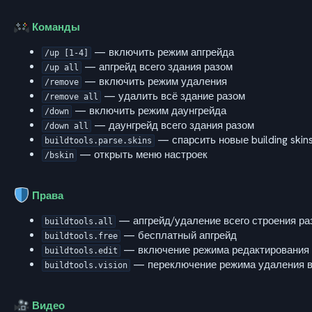
Команды
— включить режим апгрейда
/up [1-4]
— апгрейд всего здания разом
/up all
— включить режим удаления
/remove
— удалить всё здание разом
/remove all
— включить режим даунгрейда
/down
— даунгрейд всего здания разом
/down all
— спарсить новые building skin
buildtools.parse.skins
— открыть меню настроек
/bskin
Права
— апгрейд/удаление всего строения ра
buildtools.all
— бесплатный апгрейд
buildtools.free
— включение режима редактирования
buildtools.edit
— переключение режима удаления в 
buildtools.vision
Видео