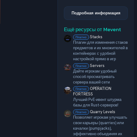
,
0
0
Подробная информация
з
в
ё
Ещё ресурсы от Mevent
з
д
Stacks
Платно
Плагин для изменения стаков
предметов и их множителей в
контейнерах с удобной
настройкой прямо в игр
Servers
Платно
Дайте игрокам удобный
способ просматривать
сервера вашей сети
OPERATION
Платно
FORTRESS
Лучший PvE‑ивент штурма
базы для Rust‑серверов!
Quarry Levels
Платно
Позволяет игрокам улучшать
свои карьеры (quarries) или
качалки (pumpjacks),
эффективно объединяя их