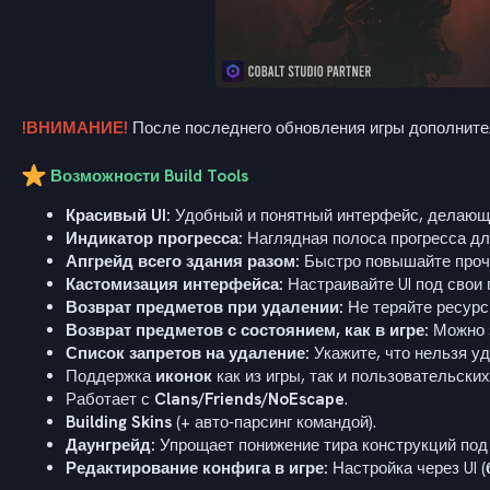
!ВНИМАНИЕ!
После последнего обновления игры дополнител
Возможности Build Tools
Красивый UI:
Удобный и понятный интерфейс, делающ
Индикатор прогресса:
Наглядная полоса прогресса дл
Апгрейд всего здания разом:
Быстро повышайте прочн
Кастомизация интерфейса:
Настраивайте UI под свои 
Возврат предметов при удалении:
Не теряйте ресурс
Возврат предметов с состоянием, как в игре:
Можно з
Список запретов на удаление:
Укажите, что нельзя уд
Поддержка
иконок
как из игры, так и пользовательских
Работает с
Clans/Friends/NoEscape
.
Building Skins
(+ авто‑парсинг командой).
Даунгрейд:
Упрощает понижение тира конструкций под
Редактирование конфига в игре:
Настройка через UI (