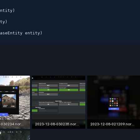
ntity)

ty)

aseEntity entity)
2023-12-08-030234.normal(1).png.133b8a12ce6aba7059abfe67d276213a.png
2023-12-08-030235.normal.png.9d2cd42287373082f924052c861f5877.png
2023-12-08-021209.normal.png.2a0e4e8d319adf18c2d4bde24894ace3.png
938,8 КБ · Просмотры: 106
348,6 КБ · Просмотры: 108
1,1 МБ · Просмотры: 104