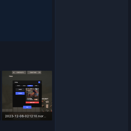
2023-12-08-021210.normal(1).png.ddb9981b498d6cdc3d64fbb51e83db8d.png
485,9 КБ · Просмотры: 101