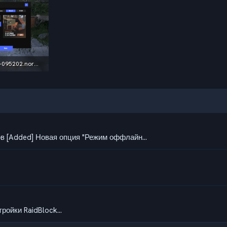
2023-07-23-095202.normal.png.afbf300e206eebb02d0961b411477024.png
701,4 КБ · Просмотры: 104
в [Added] Новая опция "Режим оффлайн...
ойки RaidBlock...