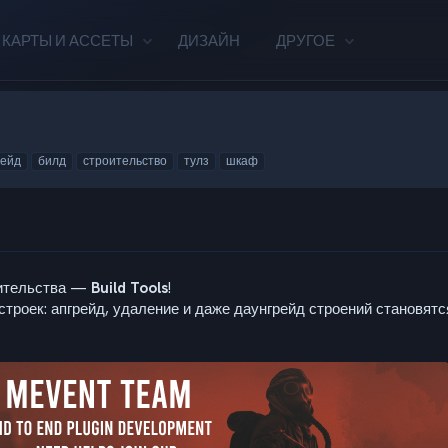
КАРТЫ И АССЕТЫ
ДИЗАЙН
ДРУГОЕ
рейд
билд
строительство
тулз
шкаф
оительства —
Build Tools
!
строек: апгрейд, удаление и даже даунгрейд строений становя