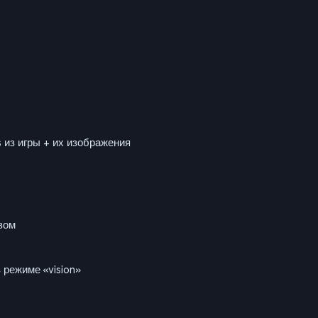
s из игры + их изображения
зом
режиме «vision»