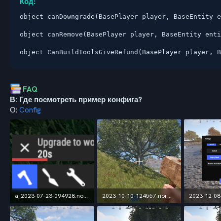
Код:
object canDowngrade(BasePlayer player, BaseEntity e
object canRemove(BasePlayer player, BaseEntity enti
object CanBuildToolsGiveRefund(BasePlayer player, B
FAQ
В: Где посмотреть пример конфига?
О:
Config
a_2023-07-23-094928.normal.png.d3de664d15f92fa5ba2ace467092fbc2.png
2023-10-10-124557.normal.png.5a0ffe673e6fb88f7fd64aba2b3b9c81.png
43,6 КБ · Просмотры: 102
3,6 МБ · Просмотры: 105