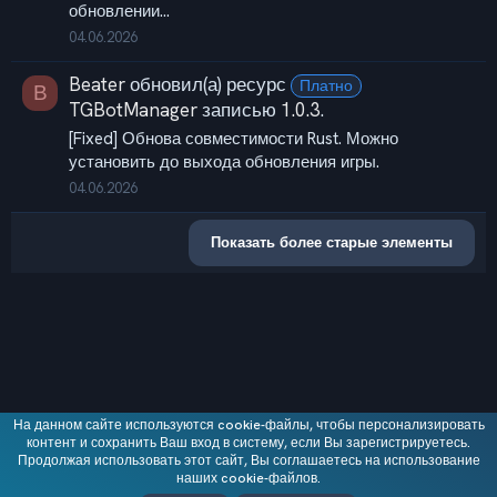
обновлении...
04.06.2026
Beater
обновил(а) ресурс
Платно
B
TGBotManager
записью
1.0.3
.
[Fixed] Обнова совместимости Rust. Можно
установить до выхода обновления игры.
04.06.2026
Показать более старые элементы
На данном сайте используются cookie-файлы, чтобы персонализировать
контент и сохранить Ваш вход в систему, если Вы зарегистрируетесь.
Русский (RU)
Продолжая использовать этот сайт, Вы соглашаетесь на использование
наших cookie-файлов.
Условия и правила
Политика файлов cookie