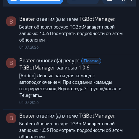
Beater
ответил(а) в теме
TGBotManager
.
B
Beater обновил ресурс TGBotManager новой
записью: 1.0.6 Посмотреть подробности об этом
обновлении...
04.07.2026
Beater
обновил(а) ресурс
Платно
B
TGBotManager
записью
1.0.6
.
[Added] Личные чаты для команд с
автоподключением: При создании команды
генерируется код Игрок создаёт группу/канал в
Telegram...
04.07.2026
Beater
ответил(а) в теме
TGBotManager
.
B
Beater обновил ресурс TGBotManager новой
записью: 1.0.5 Посмотреть подробности об этом
обновлении...