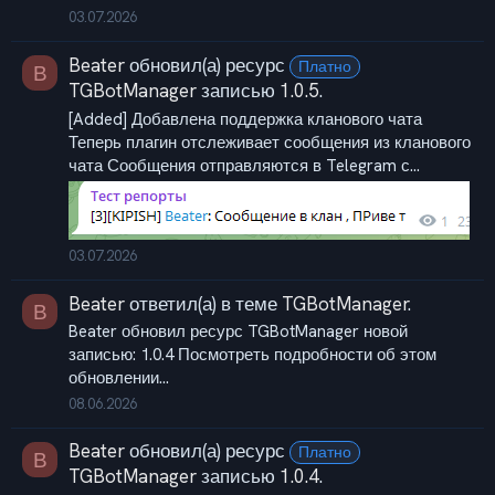
03.07.2026
Beater
обновил(а) ресурс
Платно
B
TGBotManager
записью
1.0.5
.
[Added] Добавлена поддержка кланового чата
Теперь плагин отслеживает сообщения из кланового
чата Сообщения отправляются в Telegram с...
03.07.2026
Beater
ответил(а) в теме
TGBotManager
.
B
Beater обновил ресурс TGBotManager новой
записью: 1.0.4 Посмотреть подробности об этом
обновлении...
08.06.2026
Beater
обновил(а) ресурс
Платно
B
TGBotManager
записью
1.0.4
.